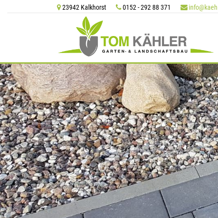
23942 Kalkhorst
0152 - 292 88 371
info@kaeh


